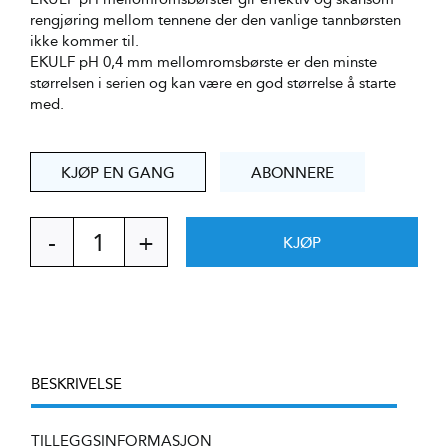
rengjøring mellom tennene der den vanlige tannbørsten
ikke kommer til.
EKULF pH 0,4 mm mellomromsbørste er den minste
størrelsen i serien og kan være en god størrelse å starte
med.
KJØP EN GANG
ABONNERE
KJØP
EKULF
pH
mellomromstannbørste
0,4
mm
antall
BESKRIVELSE
TILLEGGSINFORMASJON