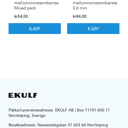
mellomromstannbørste
mellomromstannbørste
Mixed pack
0,6 mm
kr
54,00
kr
84,00
KJØP
KJØP
Pakke/Leveranseadresse: EKULF AB | Box 11101 600 11
Norrköping, Sverige
Besøksadresse:
Navestadsgatan 31 603 66 Norrköping