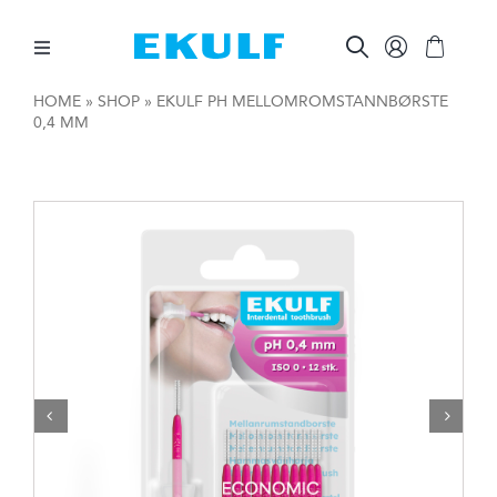
Skip
to
content
Toggle
Navigation
HOME
»
SHOP
»
EKULF PH MELLOMROMSTANNBØRSTE
0,4 MM
MELLOM TENNENE
BØRST TENNENE
ØVRIG MUNNPLEIE
ØVRIGE PRODUKTER
FOR BEDRIFTER

