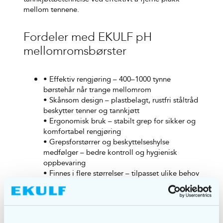
mellom tennene.
Fordeler med EKULF pH
mellomromsbørster
• Effektiv rengjøring – 400–1000 tynne
børstehår når trange mellomrom
• Skånsom design – plastbelagt, rustfri ståltråd
beskytter tenner og tannkjøtt
• Ergonomisk bruk – stabilt grep for sikker og
komfortabel rengjøring
• Grepsforstørrer og beskyttelseshylse
medfølger – bedre kontroll og hygienisk
oppbevaring
• Finnes i flere størrelser – tilpasset ulike behov
• Slitesterke materialer – høy kvalitet og lang
holdbarhet
Pakningsinformasjon