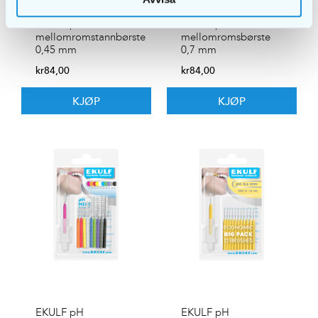
EKULF ph
EKULF pH
mellomromstannbørste
mellomromsbørste
0,45 mm
0,7 mm
kr
84,00
kr
84,00
KJØP
KJØP
EKULF pH
EKULF pH