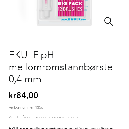
EKULF pH
mellomromstannbørste
0,4 mm
kr
84,00
Artikkelnummer:
1356
Vær den første til å legge igjen en anmeldelse.
EKULF pH mellomromsbørster gir effektiv og skånsom