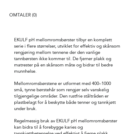
OMTALER (0)
EKULF pH mellomromsbørster tilbyr en komplett
serie i flere størrelser, utviklet for effektiv og skånsom
rengjøring mellom tennene der den vanlige
tannbørsten ikke kommer til. De fjerner plakk og
matrester på en skånsom måte og bidrar til bedre
munnhelse.
Mellomromsbørstene er utformet med 400–1000
små, tynne børstehår som rengjør selv vanskelig
tilgjengelige områder. Den rustfrie ståltråden er
plastbelagt for å beskytte både tenner og tannkjøtt
under bruk.
Regelmessig bruk av EKULF pH mellomromsbørster
kan bidra til å forebygge karies og
tannkjøttbetennelse ved effektivt å fjerne plakk