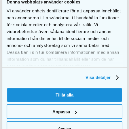
Denna webbplats använder cookies
Vi använder enhetsidentifierare för att anpassa innehållet
• 12 mellomromsbørster per pakke
och annonserna till användarna, tillhandahålla funktioner
• Hver børste leveres med beskyttelseshylse
för sociala medier och analysera vår trafik. Vi
vidarebefordrar även sådana identifierare och annan
information från din enhet till de sociala medier och
annons- och analysföretag som vi samarbetar med.
Dessa kan i sin tur kombinera informationen med annan
LIGNENDE PRODUKTER
information som du har tillhandahållit eller som de har
samlat in när du har använt deras tjänster.
Visa detaljer
Tillåt alla
Anpassa
Avvisa