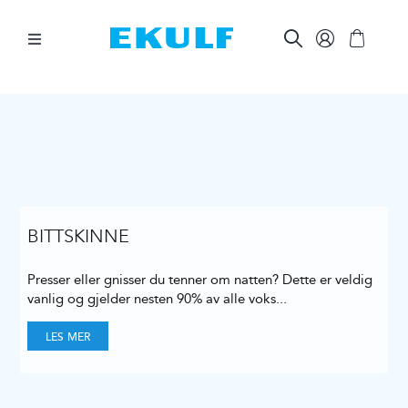
Skip
to
content
Toggle
Navigation
MELLOM TENNENE
BØRST TENNENE
ØVRIG MUNNPLEIE
BITTSKINNE
Presser eller gnisser du tenner om natten? Dette er veldig
ØVRIGE PRODUKTER
vanlig og gjelder nesten 90% av alle voks
...
LES MER
FOR BEDRIFTER