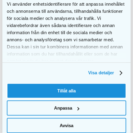
Vi använder enhetsidentifierare för att anpassa innehållet
mellom tennene.
och annonserna till användarna, tillhandahålla funktioner
för sociala medier och analysera vår trafik. Vi
Fordeler med EKULF pH
vidarebefordrar även sådana identifierare och annan
mellomromsbørster
information från din enhet till de sociala medier och
annons- och analysföretag som vi samarbetar med.
Effektiv rengjøring – 400–1000 tynne børstehår
Dessa kan i sin tur kombinera informationen med annan
når trange mellomrom.
information som du har tillhandahållit eller som de har
Skånsom design – plastbelagt, rustfri ståltråd
samlat in när du har använt deras tjänster.
beskytter tenner og tannkjøtt.
Ergonomisk bruk – stabilt grep for trygg og
Visa detaljer
komfortabel rengjøring.
Grepforstørrer og beskyttelseshylse følger med
– for bedre kontroll og hygienisk oppbevaring.
Tillåt alla
Finnes i flere størrelser – tilpasset ulike behov.
Slitesterke materialer – høy kvalitet og lang
Anpassa
holdbarhet.
Pakningsinformasjon
Avvisa