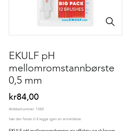
EKULF pH
mellomromstannbørste
0,5 mm
kr
84,00
Artikkelnummer:
1360
Vær den første til å legge igjen en anmeldelse.
EKULF pH mellomromsbørster gir effektiv og skånsom