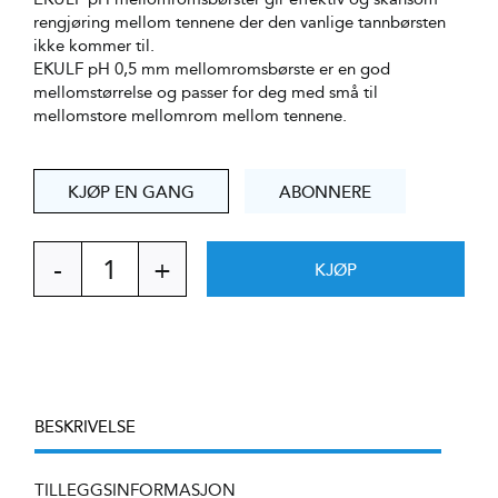
rengjøring mellom tennene der den vanlige tannbørsten
ikke kommer til.
EKULF pH 0,5 mm mellomromsbørste er en god
mellomstørrelse og passer for deg med små til
mellomstore mellomrom mellom tennene.
KJØP EN GANG
ABONNERE
KJØP
EKULF
pH
mellomromstannbørste
0,5
mm
antall
BESKRIVELSE
TILLEGGSINFORMASJON