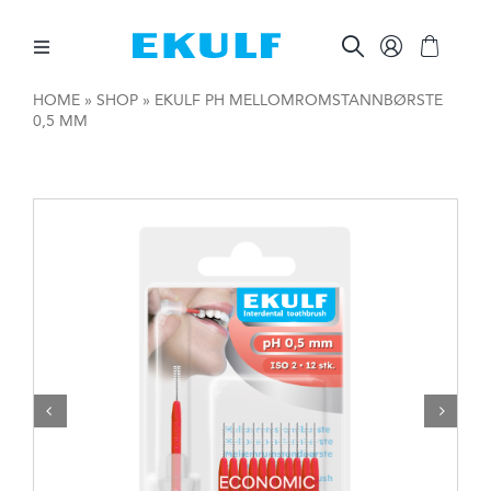
Skip
to
content
Toggle
Navigation
HOME
»
SHOP
»
EKULF PH MELLOMROMSTANNBØRSTE
0,5 MM
MELLOM TENNENE
BØRST TENNENE
ØVRIG MUNNPLEIE
ØVRIGE PRODUKTER
FOR BEDRIFTER

