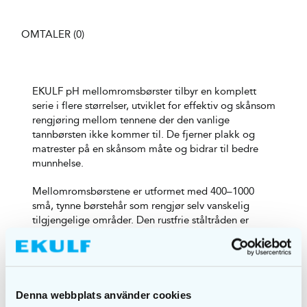
OMTALER (0)
EKULF pH mellomromsbørster tilbyr en komplett
serie i flere størrelser, utviklet for effektiv og skånsom
rengjøring mellom tennene der den vanlige
tannbørsten ikke kommer til. De fjerner plakk og
matrester på en skånsom måte og bidrar til bedre
munnhelse.
Mellomromsbørstene er utformet med 400–1000
små, tynne børstehår som rengjør selv vanskelig
tilgjengelige områder. Den rustfrie ståltråden er
plastbelagt for å beskytte både tenner og tannkjøtt
under bruk.
Regelmessig bruk av EKULF pH mellomromsbørster
kan bidra til å forebygge karies og
Denna webbplats använder cookies
tannkjøttbetennelse ved effektivt å fjerne plakk