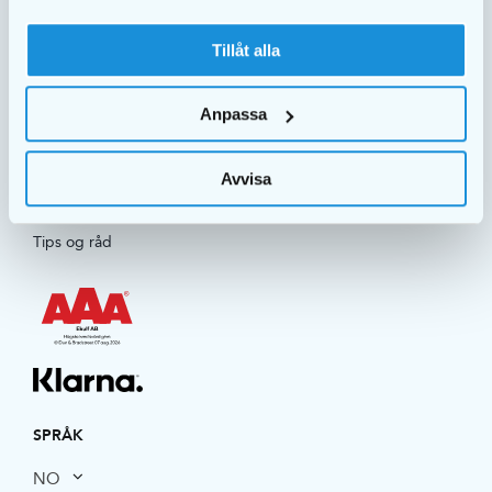
OM OSS
Tillåt alla
Vilkår/GDPR
Om EKULF
Anpassa
Kontakt oss
Mediebank
Avvisa
Holdbarhet
Tips og råd
SPRÅK
NO