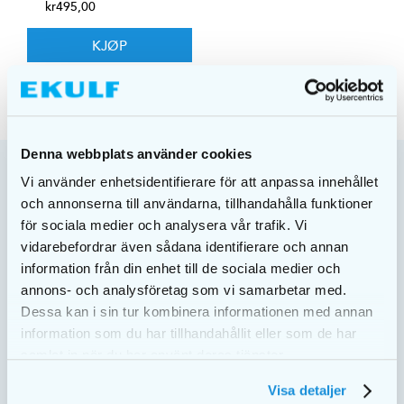
kr
495,00
KJØP
Denna webbplats använder cookies
Vi använder enhetsidentifierare för att anpassa innehållet
och annonserna till användarna, tillhandahålla funktioner
för sociala medier och analysera vår trafik. Vi
Pakke/Leveranseadresse: EKULF AB | Box 11101 600 11
vidarebefordrar även sådana identifierare och annan
Norrköping, Sverige
information från din enhet till de sociala medier och
Besøksadresse:
Navestadsgatan 31 603 66 Norrköping
annons- och analysföretag som vi samarbetar med.
Dessa kan i sin tur kombinera informationen med annan
Telefon:
69 15 30 00
information som du har tillhandahållit eller som de har
E-mail:
norge@ekulf.se
samlat in när du har använt deras tjänster.
Org. Nr: 556125-9002
Visa detaljer