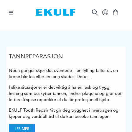
Skip
to
content
Toggle
Navigation
MELLOM TENNENE
BØRST TENNENE
TANNREPARASJON
Noen ganger skjer det uventede – en fylling faller ut, en
ØVRIG MUNNPLEIE
krone blir løs eller en tann skades. Dette
...
I slike situasjoner er det viktig å ha en rask og trygg
ØVRIGE PRODUKTER
løsning som beskytter tannen, lindrer plagene og gjør det
lettere å spise og drikke til du får profesjonell hjelp.
EKULF Tooth Repair Kit gir deg trygghet i hverdagen og
FOR BEDRIFTER
kjøper deg verdifull tid til du kan besøke tannlegen.
LES MER