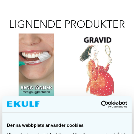
LIGNENDE PRODUKTER
Rene tenner –
Gravid – Hva skjer
Denna webbplats använder cookies
tannpussemetode
med tennene mine?