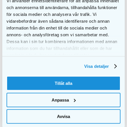
Vi använder enhetsidentifierare för att anpassa innehållet
och annonserna till användarna, tillhandahålla funktioner
DETALJER
DETALJER
för sociala medier och analysera vår trafik. Vi
vidarebefordrar även sådana identifierare och annan
information från din enhet till de sociala medier och
annons- och analysföretag som vi samarbetar med.
Dessa kan i sin tur kombinera informationen med annan
information som du har tillhandahållit eller som de har
samlat in när du har använt deras tjänster.
Visa detaljer
Tillåt alla
Anpassa
Periodontitt – En vel
Fluor hele livet
Avvisa
skjult sykdom