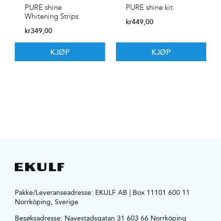
PURE shine
PURE shine kit
Whitening Strips
kr
449,00
kr
349,00
KJØP
KJØP
Pakke/Leveranseadresse: EKULF AB | Box 11101 600 11
Norrköping, Sverige
Besøksadresse:
Navestadsgatan 31 603 66 Norrköping