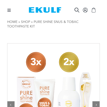
Skip
to
content
Toggle
Navigation
HOME
»
SHOP
»
PURE SHINE SNUS & TOBAC
TOOTHPASTE KIT
MELLOM TENNENE
BØRST TENNENE
ØVRIG MUNNPLEIE
ØVRIGE PRODUKTER
FOR BEDRIFTER

