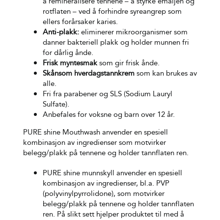
å remineralisere tennene – å styrke emaljen og
rotflaten – ved å forhindre syreangrep som
ellers forårsaker karies.
Anti-plakk:
eliminerer mikroorganismer som
danner bakteriell plakk og holder munnen fri
for dårlig ånde.
Frisk myntesmak
som gir frisk ånde.
Skånsom hverdagstannkrem
som kan brukes av
alle.
Fri fra parabener og SLS (Sodium Lauryl
Sulfate).
Anbefales for voksne og barn over 12 år.
PURE shine Mouthwash
anvender en spesiell
kombinasjon av ingredienser som motvirker
belegg/plakk på tennene og holder tannflaten ren.
PURE shine munnskyll anvender en spesiell
kombinasjon av ingredienser, bl.a. PVP
(polyvinylpyrrolidone), som motvirker
belegg/plakk på tennene og holder tannflaten
ren. På slikt sett hjelper produktet til med å