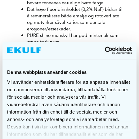
bevare tennenes naturlige hvite farge.
Det høye fluoridinnholdet (0,2% NaF) bidrar til
å remineralisere både emalje og rotoverflate
og motvirker såvel karies som dentale
erosjoner/etseskader.
PURE shine munskyll har god mintsmak som
gir en frisk pust.
Anbefales for voksne og barn over 12 år.
Oppbevares i romtemperatur og utenfor
rekkevidde for barn.
PURE shine Toothbrush
er en eksklusiv tannbørste,
Denna webbplats använder cookies
som er myk og skånsom mot tenner og tannkjøtt.
Vi använder enhetsidentifierare för att anpassa innehållet
och annonserna till användarna, tillhandahålla funktioner
Tannbørsten har koniske børstestrå som lett når
för sociala medier och analysera vår trafik. Vi
tennenes mellomrom/approximalrom og som
effektivt fjerner bakterier og plakk.
vidarebefordrar även sådana identifierare och annan
PURE shine tannbørste har en ergonomisk
information från din enhet till de sociala medier och
design med kraftigere handtak for et bra grep.
annons- och analysföretag som vi samarbetar med.
Tannbørsten har en tungeskrape på
Dessa kan i sin tur kombinera informationen med annan
børstehodets bakside.
information som du har tillhandahållit eller som de har
Kommer i fargene hvit og gull.