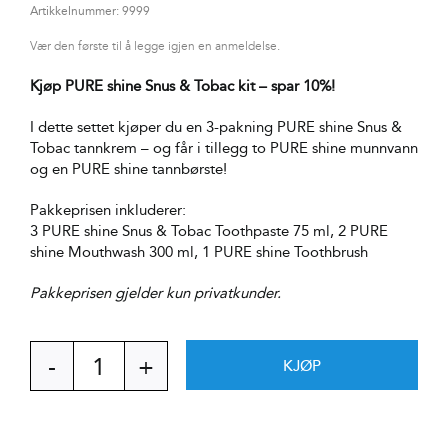
Artikkelnummer:
9999
Vær den første til å legge igjen en anmeldelse.
Kjøp PURE shine Snus & Tobac kit – spar 10%!
I dette settet kjøper du en 3-pakning PURE shine Snus &
Tobac tannkrem – og får i tillegg to PURE shine munnvann
og en PURE shine tannbørste!
Pakkeprisen inkluderer:
3 PURE shine Snus & Tobac Toothpaste 75 ml, 2 PURE
shine Mouthwash 300 ml, 1 PURE shine Toothbrush
Pakkeprisen gjelder kun privatkunder.
KJØP
PURE
shine
Snus
&