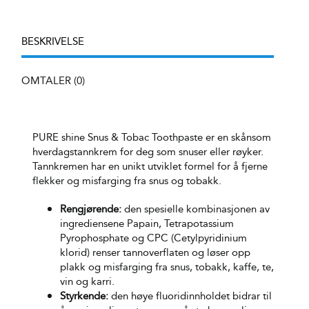
Tobac
Toothpaste
kit
BESKRIVELSE
antall
OMTALER (0)
PURE shine Snus & Tobac Toothpaste
er en skånsom
hverdagstannkrem for deg som snuser eller røyker.
Tannkremen har en unikt utviklet formel for å fjerne
flekker og misfarging fra snus og tobakk.
Rengjørende:
den spesielle kombinasjonen av
ingrediensene Papain, Tetrapotassium
Pyrophosphate og CPC (Cetylpyridinium
klorid) renser tannoverflaten og løser opp
plakk og misfarging fra snus, tobakk, kaffe, te,
vin og karri.
Styrkende:
den høye fluoridinnholdet bidrar til