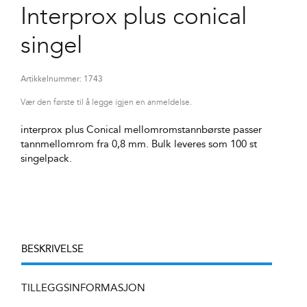
Interprox plus conical
singel
Artikkelnummer:
1743
Vær den første til å legge igjen en anmeldelse.
interprox plus Conical mellomromstannbørste passer
tannmellomrom fra 0,8 mm. Bulk leveres som 100 st
singelpack.
BESKRIVELSE
TILLEGGSINFORMASJON