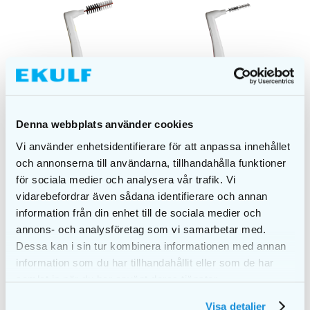
Denna webbplats använder cookies
Vi använder enhetsidentifierare för att anpassa innehållet
och annonserna till användarna, tillhandahålla funktioner
för sociala medier och analysera vår trafik. Vi
vidarebefordrar även sådana identifierare och annan
information från din enhet till de sociala medier och
annons- och analysföretag som vi samarbetar med.
Dessa kan i sin tur kombinera informationen med annan
Interprox plus mini
Interprox plus nano
information som du har tillhandahållit eller som de har
singel
singel
samlat in när du har använt deras tjänster.
DETALJER
DETALJER
Visa detaljer