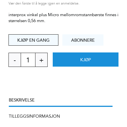
Vær den første til å legge igjen en anmeldelse.
interprox vinkel plus Micro mellomromstannbørste finnes i
størrelsen 0,56 mm.
KJØP EN GANG
ABONNERE
KJØP
Interprox
plus
micro
PHD
1.1
antall
BESKRIVELSE
TILLEGGSINFORMASJON