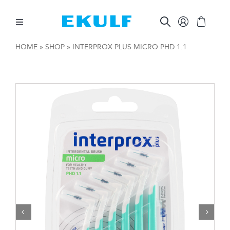
Skip
to
content
Toggle
Navigation
HOME
»
SHOP
»
INTERPROX PLUS MICRO PHD 1.1
MELLOM TENNENE
BØRST TENNENE
ØVRIG MUNNPLEIE
ØVRIGE PRODUKTER
FOR BEDRIFTER

