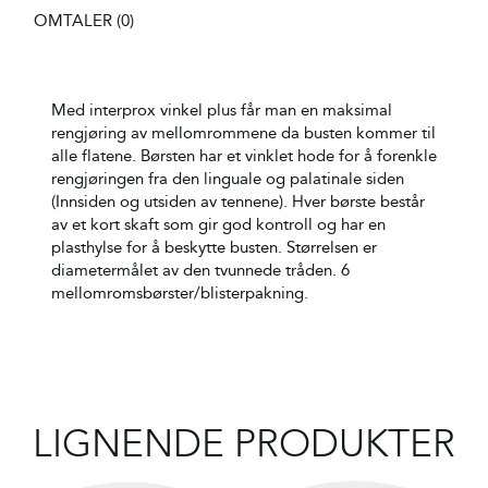
OMTALER (0)
Med interprox vinkel plus får man en maksimal
rengjøring av mellomrommene da busten kommer til
alle flatene. Børsten har et vinklet hode for å forenkle
rengjøringen fra den linguale og palatinale siden
(Innsiden og utsiden av tennene). Hver børste består
av et kort skaft som gir god kontroll og har en
plasthylse for å beskytte busten. Størrelsen er
diametermålet av den tvunnede tråden. 6
mellomromsbørster/blisterpakning.
LIGNENDE PRODUKTER