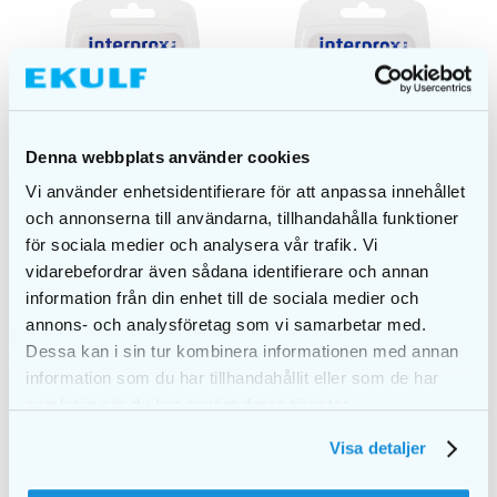
Denna webbplats använder cookies
Vi använder enhetsidentifierare för att anpassa innehållet
och annonserna till användarna, tillhandahålla funktioner
för sociala medier och analysera vår trafik. Vi
vidarebefordrar även sådana identifierare och annan
information från din enhet till de sociala medier och
Interprox plus conical
Interprox plus mini
annons- och analysföretag som vi samarbetar med.
PHD 1.7
PHD 1.4
Dessa kan i sin tur kombinera informationen med annan
kr
64,00
kr
64,00
information som du har tillhandahållit eller som de har
samlat in när du har använt deras tjänster.
KJØP
KJØP
Visa detaljer