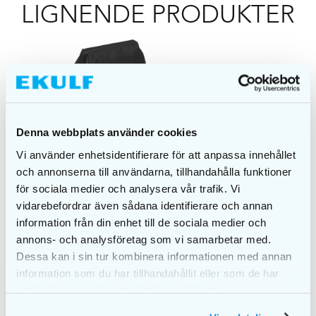
LIGNENDE PRODUKTER
Denna webbplats använder cookies
Vi använder enhetsidentifierare för att anpassa innehållet
och annonserna till användarna, tillhandahålla funktioner
för sociala medier och analysera vår trafik. Vi
vidarebefordrar även sådana identifierare och annan
information från din enhet till de sociala medier och
annons- och analysföretag som vi samarbetar med.
EKULF Toalettmappe
EKULF bamarBrush
Dessa kan i sin tur kombinera informationen med annan
DETANGELING
kr
149,00
information som du har tillhandahållit eller som de har
kr
69,00
samlat in när du har använt deras tjänster.
VELG
VELG