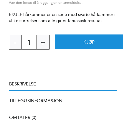
Vær den første til å legge igjen en anmeldelse.
EKULF hårkammer er en serie med svarte hårkammer i
ulike størrelser som alle gir et fantastisk resultat.
KJØP
EKULF
Hårkam
med
håndtak
22
cm
antall
BESKRIVELSE
TILLEGGSINFORMASJON
OMTALER (0)