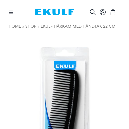
Skip
to
content
Toggle
Navigation
HOME
»
SHOP
»
EKULF HÅRKAM MED HÅNDTAK 22 CM
MELLOM TENNENE
BØRST TENNENE
ØVRIG MUNNPLEIE
ØVRIGE PRODUKTER
FOR BEDRIFTER