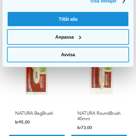
Visa detaljer
ALTERNATIV
ALTERNATIV
Tillåt alla
Anpassa
Avvisa
NATURA BagBrush
NATURA RoundBrush
40mm
kr
95,00
kr
73,00