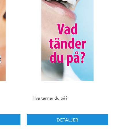
Hva tenner du på?
DETALJER