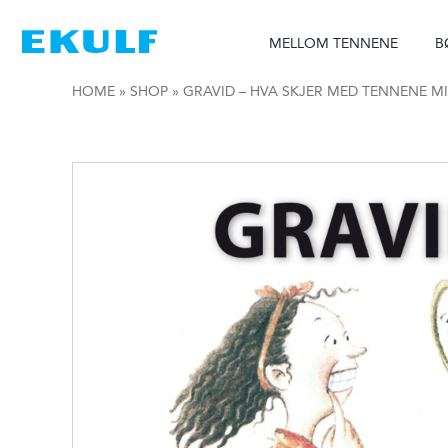
Skip
to
MELLOM TENNENE
B
content
HOME
»
SHOP
»
GRAVID – HVA SKJER MED TENNENE M