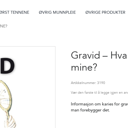
ØRST TENNENE
ØVRIG MUNNPLEIE
ØVRIGE PRODUKTER
INE?
Gravid – Hva
mine?
Artikkelnummer:
3190
Vær den første til å legge igjen en a
Informasjon om karies for gr
man forebygger det.