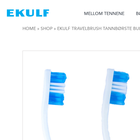
Skip
to
MELLOM TENNENE
B
content
HOME
»
SHOP
»
EKULF TRAVELBRUSH TANNBØRSTE BU