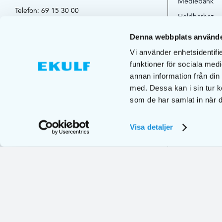
Mediebank
Telefon:
69 15 30 00
Holdbarhet
E-mail:
norge@ekulf.se
Tips og råd
Denna webbplats använde
Org. Nr: 556125-9002
Vi använder enhetsidentifie
funktioner för sociala medi
annan information från din
med. Dessa kan i sin tur k
som de har samlat in när d
Visa detaljer