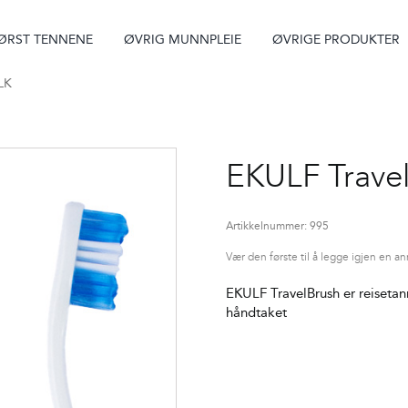
ØRST TENNENE
ØVRIG MUNNPLEIE
ØVRIGE PRODUKTER
LK
EKULF Travel
Artikkelnummer:
995
Vær den første til å legge igjen en a
EKULF TravelBrush er reisetan
håndtaket