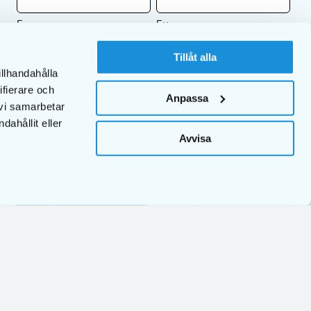
Fornavn
Etternavn
Tillåt alla
illhandahålla
ifierare och
Din E-post
Anpassa
 vi samarbetar
Jeg er privatperson
ahållit eller
Jeg er et firma
Avvisa
Ved å abonnere på nyhetsbrevet vårt samtykker du til EKULFs
retningslinjer for personvern
.