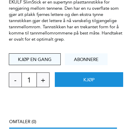
EKULF SlimStick er en supertynn plasttannstikke for
rengjøring mellom tennene. Den har en ru overflate som
gjør att plakk fjernes lettere og den ekstra tynne
tannstikken gjør det lettere å nå vanskelig tilgjengelige
tannmellomrom. Tannstikken har en trekantet form for å
komme til tannmellomrommene på best måte. Handtaket
er ovalt for et optimalt grep.
KJØP EN GANG
ABONNERE
KJØP
EKULF
SlimStick
antall
OMTALER (0)