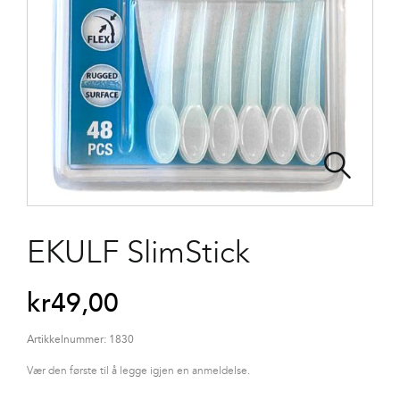
EKULF SlimStick
kr
49,00
Artikkelnummer:
1830
Vær den første til å legge igjen en anmeldelse.