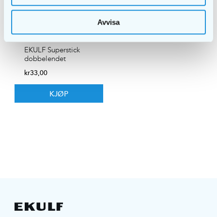
Avvisa
EKULF Superstick
dobbelendet
kr
33,00
KJØP