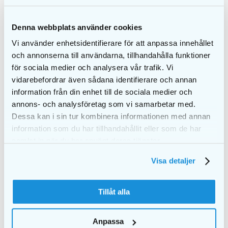
Denna webbplats använder cookies
Vi använder enhetsidentifierare för att anpassa innehållet
och annonserna till användarna, tillhandahålla funktioner
för sociala medier och analysera vår trafik. Vi
vidarebefordrar även sådana identifierare och annan
EKULF Tenderpicks
EKULF TenderPicks
XS/S Blå
M/L Grønn
information från din enhet till de sociala medier och
annons- och analysföretag som vi samarbetar med.
kr
39,00
kr
39,00
Dessa kan i sin tur kombinera informationen med annan
KJØP
KJØP
information som du har tillhandahållit eller som de har
samlat in när du har använt deras tjänster.
Visa detaljer
Tillåt alla
Anpassa