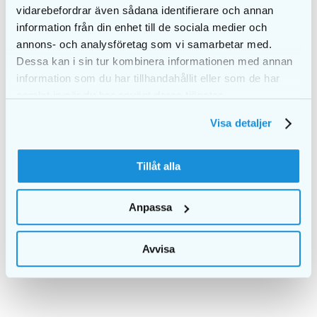
vidarebefordrar även sådana identifierare och annan
information från din enhet till de sociala medier och
annons- och analysföretag som vi samarbetar med.
Dessa kan i sin tur kombinera informationen med annan
information som du har tillhandahållit eller som de har
samlat in när du har använt deras tjänster.
Visa detaljer
Tillåt alla
EKULF pH 1,5mm
EKULF pH 0,80mm
Anpassa
bulk
bulk
Avvisa
DETALJER
DETALJER