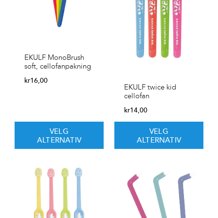
EKULF MonoBrush
soft, cellofanpakning
kr
16,00
EKULF twice kid
cellofan
kr
14,00
VELG
VELG
ALTERNATIV
ALTERNATIV