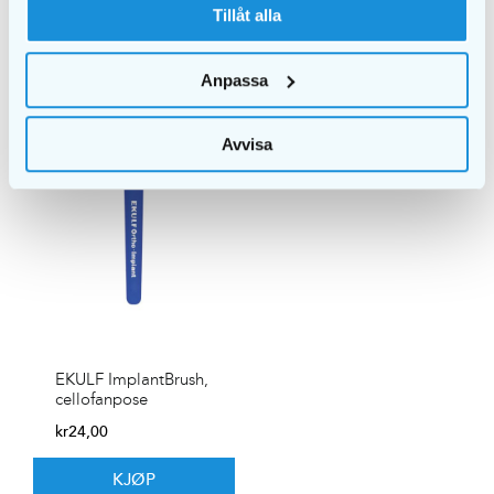
Tillåt alla
Anpassa
Avvisa
EKULF ImplantBrush,
cellofanpose
kr
24,00
KJØP