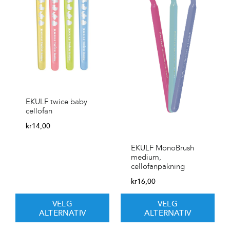
EKULF twice baby
cellofan
kr
14,00
EKULF MonoBrush
medium,
cellofanpakning
kr
16,00
VELG
VELG
ALTERNATIV
ALTERNATIV