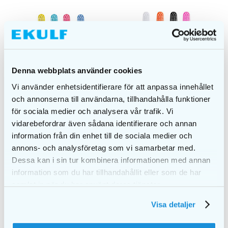
Denna webbplats använder cookies
Vi använder enhetsidentifierare för att anpassa innehållet
och annonserna till användarna, tillhandahålla funktioner
för sociala medier och analysera vår trafik. Vi
vidarebefordrar även sådana identifierare och annan
information från din enhet till de sociala medier och
annons- och analysföretag som vi samarbetar med.
Dessa kan i sin tur kombinera informationen med annan
EKULF twice adult
EKULF twice junior
information som du har tillhandahållit eller som de har
cellofan
cellofan
samlat in när du har använt deras tjänster.
kr
14,00
kr
14,00
Visa detaljer
VELG
VELG
ALTERNATIV
ALTERNATIV